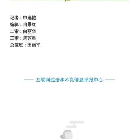
记者：申逸恺
编辑：冉景红
二审：向丽华
三审：周苏星
总值班：田丽平