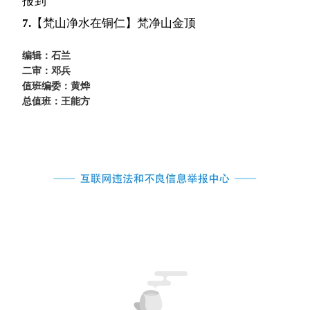
报到
7.
【梵山净水在铜仁】梵净山金顶
编辑：石兰
二审：邓兵
值班编委：黄烨
总值班：王能方